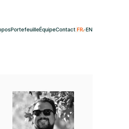
opos
Portefeuille
Équipe
Contact
|
FRANÇAIS
-
ENGLISH